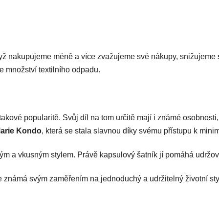
Když nakupujeme méně a více zvažujeme své nákupy, snižujeme sp
e množství textilního odpadu.
takové popularitě. Svůj díl na tom určitě mají i známé osobnosti
arie Kondo
, která se stala slavnou díky svému přístupu k mini
m a vkusným stylem. Právě kapsulový šatník jí pomáhá udržova
 je známá svým zaměřením na jednoduchý a udržitelný životní sty