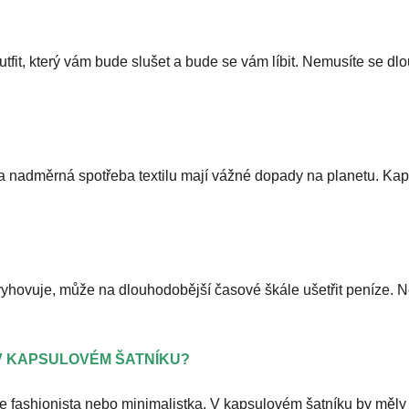
t, který vám bude slušet a bude se vám líbit. Nemusíte se dlouh
nadměrná spotřeba textilu mají vážné dopady na planetu. Kapsu
 vyhovuje, může na dlouhodobější časové škále ušetřit peníze. N
 V KAPSULOVÉM ŠATNÍKU?
ste fashionista nebo minimalistka. V kapsulovém šatníku by měl