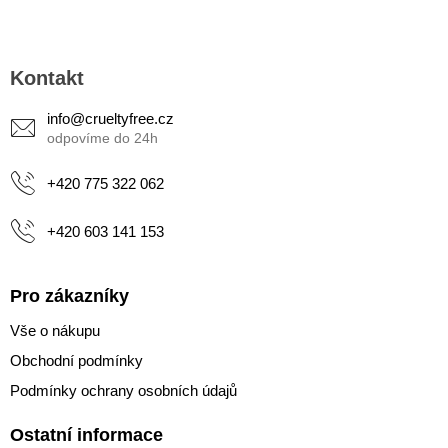
Z
á
Kontakt
p
a
info
@
crueltyfree.cz
t
í
+420 775 322 062
+420 603 141 153
Pro zákazníky
Vše o nákupu
Obchodní podmínky
Podmínky ochrany osobních údajů
Ostatní informace