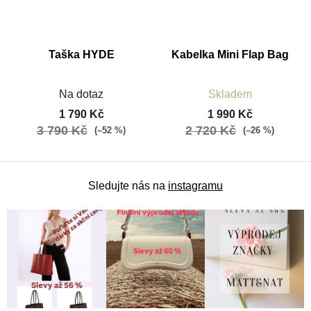
Taška HYDE
Kabelka Mini Flap Bag
Na dotaz
Skladem
1 790 Kč
1 990 Kč
3 790 Kč
2 720 Kč
(–52 %)
(–26 %)
Sledujte nás na
instagramu