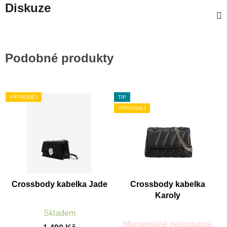
Diskuze
Podobné produkty
VÝPRODEJ
TIP
VÝPRODEJ
Crossbody kabelka Jade
Crossbody kabelka
Karoly
Průměrné
Skladem
hodnocení
produktu
Momentálně nedostupné
je