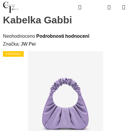
Přejít
Hledat
Hledat
NÁKUP
na
obsah
KOŠÍK
Kabelka Gabbi
Průměrné
hodnocení
Neohodnoceno
Podrobnosti hodnocení
produktu
je
Značka:
JW Pei
0,0
z
5
hvězdiček.
VÝPRODEJ