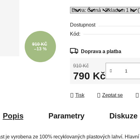
Dostupnost
Kód:
910 KČ
–13 %
Doprava a platba
910 Kč
790 Kč
Měrná cena:
Tisk
Zeptat se
Popis
Parametry
Diskuze
ást je vyrobena ze 100% recyklovaných plastových lahví. Hlavní 