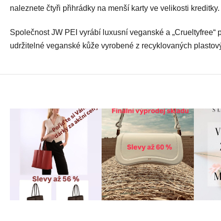
naleznete čtyři přihrádky na menší karty ve velikosti kreditky.
Společnost JW PEI vyrábí luxusní veganské a „Crueltyfree“ 
udržitelné veganské kůže vyrobené z recyklovaných plastový
Z