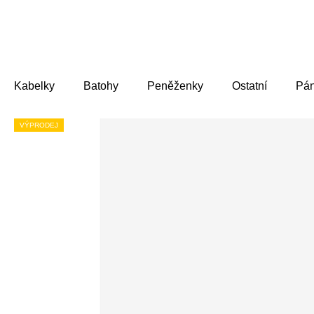
Přejít
na
obsah
Kabelky
Batohy
Peněženky
Ostatní
Pá
VÝPRODEJ