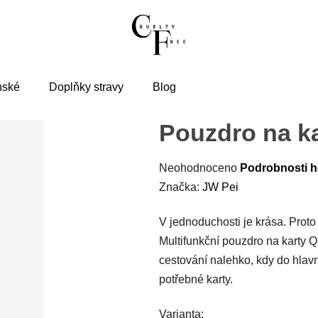
nské
Doplňky stravy
Blog
Pouzdro na k
Neohodnoceno
Podrobnosti 
Značka:
JW Pei
V jednoduchosti je krása. Prot
Multifunkční pouzdro na karty 
cestování nalehko, kdy do hlavn
potřebné karty.
Varianta: