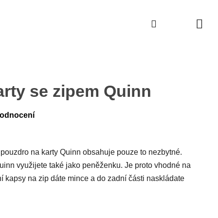
Hledat
Hledat
NÁK
KOŠ
arty se zipem Quinn
Průměrné
hodnocení
hodnocení
produktu
je
0,0
z
5
hvězdiček.
o pouzdro na karty Quinn obsahuje pouze to nezbytné.
Quinn využijete také jako peněženku. Je proto vhodné na
í kapsy na zip dáte mince a do zadní části naskládate