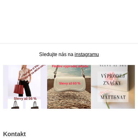
|
Sledujte nás na
instagramu
Z
á
Kontakt
p