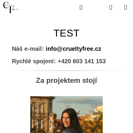
Přejít
Hledat
Hledat
NÁKUP
na
obsah
KOŠÍK
TEST
Náš e-mail:
info@crueltyfree.cz
Rychlé spojení: +420 603 141 153
Za projektem stojí