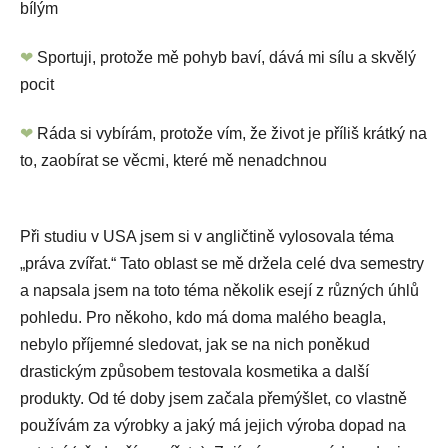
bílým
❤
Sportuji, protože mě pohyb baví, dává mi sílu a skvělý
pocit
❤
Ráda si vybírám, protože vím, že život je příliš krátký na
to, zaobírat se věcmi, které mě nenadchnou
Při studiu v USA jsem si v angličtině vylosovala téma
„práva zvířat.“ Tato oblast se mě držela celé dva semestry
a napsala jsem na toto téma několik esejí z různých úhlů
pohledu. Pro někoho, kdo má doma malého beagla,
nebylo příjemné sledovat, jak se na nich poněkud
drastickým způsobem testovala kosmetika a další
produkty. Od té doby jsem začala přemýšlet, co vlastně
používám za výrobky a jaký má jejich výroba dopad na