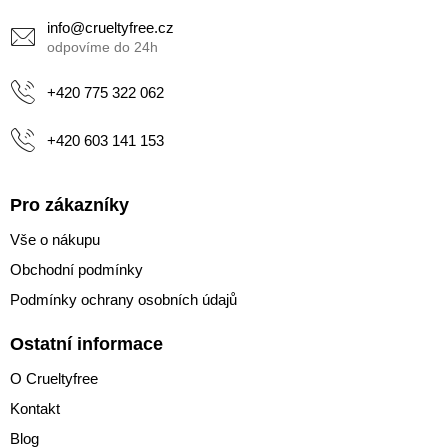
a
info
@
crueltyfree.cz
t
í
+420 775 322 062
+420 603 141 153
Pro zákazníky
Vše o nákupu
Obchodní podmínky
Podmínky ochrany osobních údajů
Ostatní informace
O Crueltyfree
Kontakt
Blog