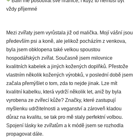
❤
Baví mě posouvat své hranice, i když to nemusí být
vždy příjemné
Mezi zvířaty jsem vyrůstala již od malička. Mojí vášní jsou
především psi a koně, ale jelikož pocházím z venkova,
byla jsem obklopena také velkou spoustou
hospodářských zvířat. Současně jsem milovnice
kvalitních kabelek a jiných kožených doplňků. Přestože
vlastním několik kožených výrobků, v poslední době jsem
začala přemýšlet o tom, zda to nejde jinak. Lze mít
kvalitní kabelku, která vydrží několik let, aniž by byla
vyrobena ze zvířecí kůže? Značky, které zastupují
myšlenku udržitelnosti a veganství a zároveň kladou
důraz na kvalitu, se tak pro mě staly perfektní volbou.
Spojení lásky ke zvířatům a k módě jsem se rozhodla
propagovat dále.