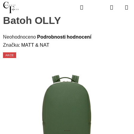
Přejít
Hledat
Hledat
NÁKUP
na
obsah
KOŠÍK
Batoh OLLY
Průměrné
hodnocení
Neohodnoceno
Podrobnosti hodnocení
produktu
je
Značka:
MATT & NAT
0,0
z
5
hvězdiček.
AKCE