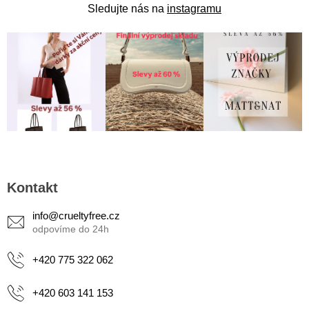
Sledujte nás na
instagramu
Z
á
Kontakt
p
a
info
@
crueltyfree.cz
t
í
+420 775 322 062
+420 603 141 153