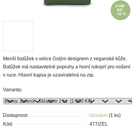
2 790
KČ
–32 %
Menší batůžek s velice čistým designem z veganské kůže.
Batůžek má nastavitelné popruhy a horní rukojeť pro nošení
v ruce. Hlavní kapsa je uzaviratelná na zip.
Varianta:
Dostupnost
Skladem
(1 ks)
Kód:
477/ZEL