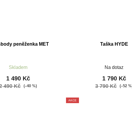
sbody peněženka MET
Taška HYDE
Skladem
Na dotaz
1 490 Kč
1 790 Kč
2 490 Kč
3 790 Kč
(–40 %)
(–52 %
AKCE