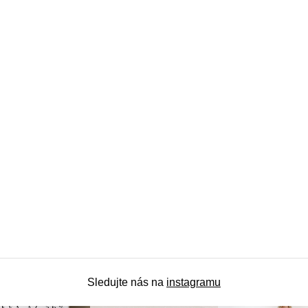
O
v
l
Sledujte nás na
instagramu
á
d