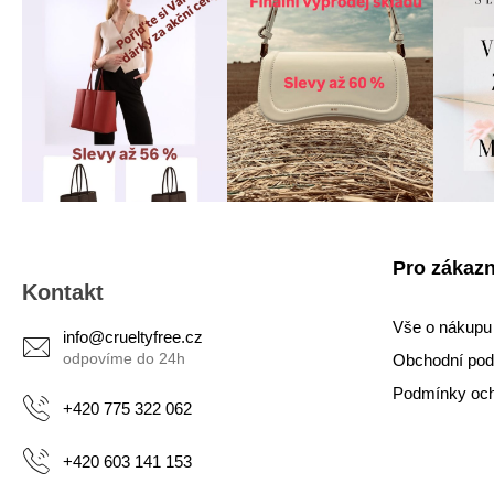
Z
Pro zákazn
á
Kontakt
p
a
Vše o nákupu
info
@
crueltyfree.cz
t
Obchodní po
í
Podmínky och
+420 775 322 062
+420 603 141 153