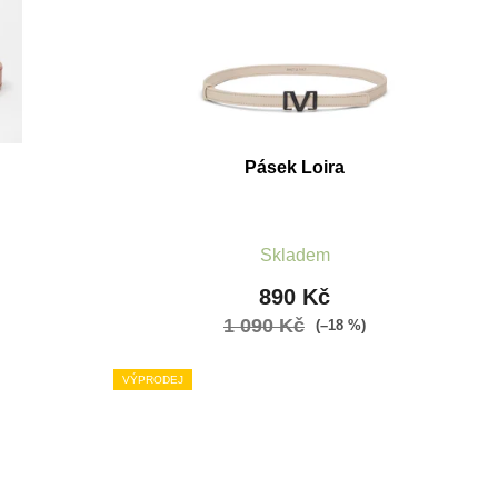
o
d
u
k
t
ů
Pásek Loira
Skladem
890 Kč
1 090 Kč
(–18 %)
VÝPRODEJ