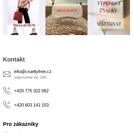
Z
á
Kontakt
p
a
info
@
crueltyfree.cz
t
í
+420 775 322 062
+420 603 141 153
Pro zákazníky