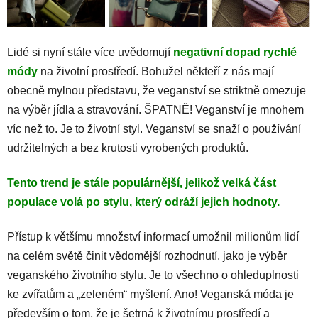
Lidé si nyní stále více uvědomují
negativní dopad rychlé
módy
na životní prostředí.
Bohužel někteří z nás mají
obecně mylnou představu, že veganství se striktně omezuje
na výběr jídla a stravování.
ŠPATNĚ!
Veganství je mnohem
víc než to.
Je to životní styl.
Veganství se snaží o používání
udržitelných a bez krutosti vyrobených produktů.
Tento trend je stále populárnější, jelikož velká část
populace volá po stylu, který odráží jejich hodnoty.
Přístup k většímu množství informací umožnil milionům lidí
na celém světě činit vědomější rozhodnutí, jako je výběr
veganského životního stylu. Je to všechno o ohleduplnosti
ke zvířatům a „zeleném“ myšlení. Ano! Veganská móda je
především o tom, že je šetrná k životnímu prostředí a