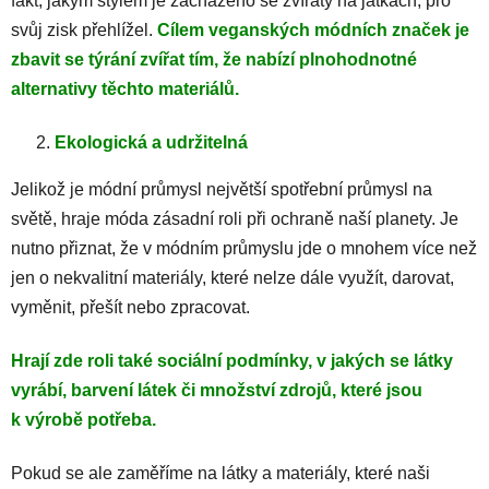
fakt, jakým stylem je zacházeno se zvířaty na jatkách, pro
svůj zisk přehlížel.
Cílem veganských módních značek je
zbavit se týrání zvířat tím, že nabízí plnohodnotné
alternativy těchto materiálů.
Ekologická a udržitelná
Jelikož je módní průmysl největší spotřební průmysl na
světě, hraje móda zásadní roli při ochraně naší planety. Je
nutno přiznat, že v módním průmyslu jde o mnohem více než
jen o nekvalitní materiály, které nelze dále využít, darovat,
vyměnit, přešít nebo zpracovat.
Hrají zde roli také sociální podmínky, v jakých se látky
vyrábí, barvení látek či množství zdrojů, které jsou
k výrobě potřeba.
Pokud se ale zaměříme na látky a materiály, které naši