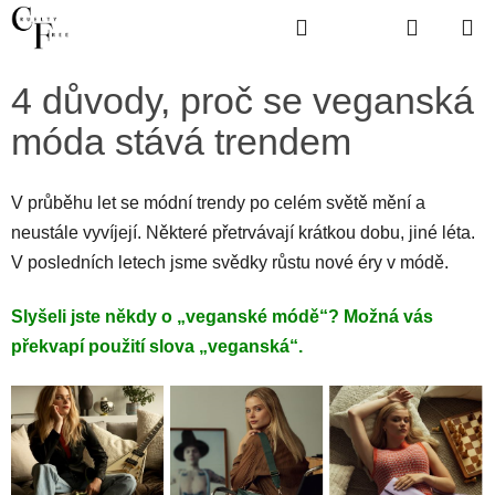
Přejít
Hledat
Hledat
NÁKUP
na
obsah
KOŠÍK
4 důvody, proč se veganská
móda stává trendem
V průběhu let se módní trendy po celém světě mění a
neustále vyvíjejí. Některé přetrvávají krátkou dobu, jiné léta.
V posledních letech jsme svědky růstu nové éry v módě.
Slyšeli jste někdy o „veganské módě“? Možná vás
překvapí použití slova „veganská“.