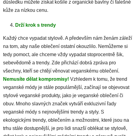
důsledku můžete získat košile z organické bavlny či falešné
kůže za nízkou cenu.
Drží krok s trendy
Každý chce vypadat stylově. A především nám ženám záleží
na tom, aby naše oblečení ostatní okouzlilo. Nemůžeme si
tedy pomoct, ale chceme vždy vypadat stoprocentně šik,
sebevědomě a trendy. Zde přichází dobrá zpráva pro
všechny, kteří se chtějí věnovat veganskému oblečení.
Nemusíte dělat kompromisy!
Vzhledem k tomu, že trend
veganské módy je stále populárnější, začínají se objevovat
stylové veganské produkty, jako je veganské oblečení či
obuv. Mnoho slavných značek vytváří exkluzivní řady
veganské módy s nejnovějšími trendy a styly. S
ekologickými trendy, oblečením a možnostmi, které jsou na
trhu stále dostupnější, je pro lidi snazší oblékat se stylově,