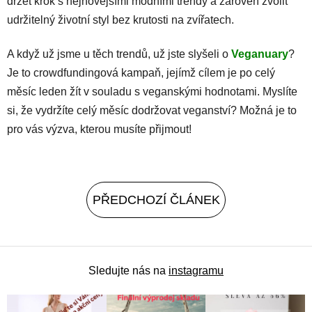
držet krok s nejnovějšími módními trendy a zároveň zvolit
udržitelný životní styl bez krutosti na zvířatech.
A když už jsme u těch trendů, už jste slyšeli o
Veganuary
?
Je to crowdfundingová kampaň, jejímž cílem je po celý
měsíc leden žít v souladu s veganskými hodnotami. Myslíte
si, že vydržíte celý měsíc dodržovat veganství? Možná je to
pro vás výzva, kterou musíte přijmout!
PŘEDCHOZÍ ČLÁNEK
Sledujte nás na
instagramu