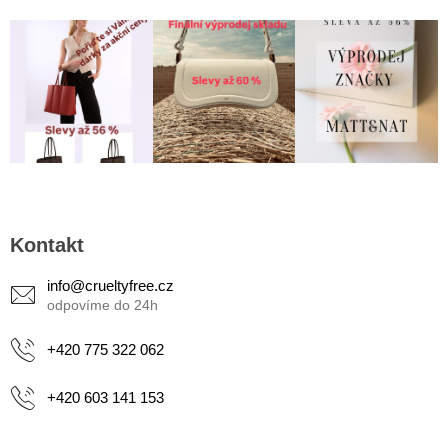
Z
á
Kontakt
p
a
info
@
crueltyfree.cz
t
í
+420 775 322 062
+420 603 141 153