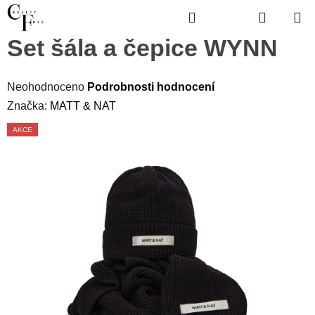
Přejít
Hledat
Hledat
NÁKUP
na
obsah
KOŠÍK
Set šála a čepice WYNN
Průměrné
hodnocení
Neohodnoceno
Podrobnosti hodnocení
produktu
je
Značka:
MATT & NAT
0,0
z
5
hvězdiček.
AKCE